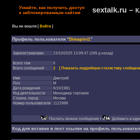
Узнайте, как получить доступ
sextalk.ru –
К
к заблокированным сайтам
Вы не вошли
[
Войти
]
Профиль пользователя “
Dimapini1
”
Зарегистрирован
23/10/2025 13:09:47 (289 д назад)
Всего тем
0
Всего сообщений
2
[ Показать подробную статистику сообщени
Имя
Дмитрий
Пол
М
Дата рождения
8/10/1981
Род деятельности
Менеджер торговли
Страна, город
Москва
Номер пользователя
1122988
Послать личное сообщение •
Добавить в адре
Код для вставки в пост ссылки на профиль пользовател