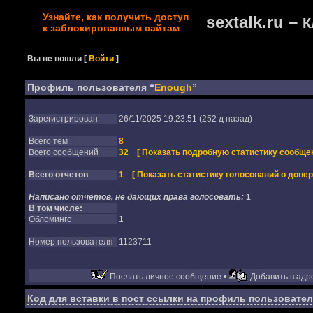
Узнайте, как получить доступ
sextalk.ru –
К
к заблокированным сайтам
Вы не вошли
[
Войти
]
Профиль пользователя “
Enough
”
Зарегистрирован
26/11/2025 19:23:51 (252 д назад)
Всего тем
8
Всего сообщений
32
[ Показать подробную статистику сообщен
Всего отчетов
1
[ Показать статистику голосований о довер
Написано отчетов, не дающих права голосовать:
1
В том числе:
Обломинго
1
Номер пользователя
1123711
Послать личное сообщение •
Добавить в адре
Код для вставки в пост ссылки на профиль пользовател