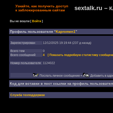
Узнайте, как получить доступ
sextalk.ru –
К
к заблокированным сайтам
Вы не вошли
[
Войти
]
Профиль пользователя “
Kapromen1
”
Зарегистрирован
12/12/2025 19:19:44 (237 д назад)
Всего тем
0
Всего сообщений
4
[ Показать подробную статистику сообщени
Номер пользователя
1124022
Послать личное сообщение •
Добавить в адре
Код для вставки в пост ссылки на профиль пользовател
Служба техподдержки