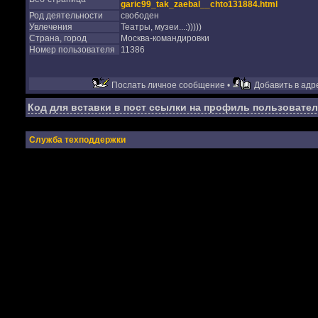
garic99_tak_zaebal__chto131884.html
Род деятельности
свободен
Увлечения
Театры, музеи...:)))))
Страна, город
Москва-командировки
Номер пользователя
11386
Послать личное сообщение •
Добавить в адре
Код для вставки в пост ссылки на профиль пользовател
Служба техподдержки