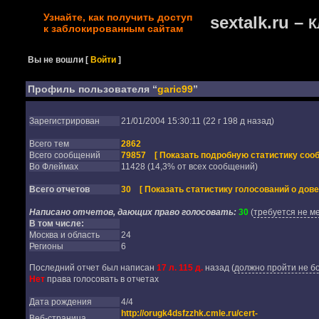
Узнайте, как получить доступ
sextalk.ru –
К
к заблокированным сайтам
Вы не вошли
[
Войти
]
Профиль пользователя “
garic99
”
Зарегистрирован
21/01/2004 15:30:11 (22 г 198 д назад)
Всего тем
2862
Всего сообщений
79857
[ Показать подробную статистику соо
Во Флеймах
11428 (14,3% от всех сообщений)
Всего отчетов
30
[ Показать статистику голосований о дове
Написано отчетов, дающих право голосовать:
30
(
требуется не м
В том числе:
Москва и область
24
Регионы
6
Последний отчет был написан
17 л. 115 д.
назад
(
должно пройти не бо
Нет
права голосовать в отчетах
Дата рождения
4/4
http://orugk4dsfzzhk.cmle.ru/cert-
Веб-страница