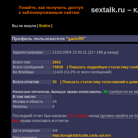
Узнайте, как получить доступ
sextalk.ru –
К
к заблокированным сайтам
Вы не вошли
[
Войти
]
Профиль пользователя “
garic99
”
Зарегистрирован
21/01/2004 15:30:11 (22 г 198 д назад)
Всего тем
2862
Всего сообщений
79858
[ Показать подробную статистику соо
Во Флеймах
11428 (14,3% от всех сообщений)
Всего отчетов
30
[ Показать статистику голосований о дове
Написано отчетов, дающих право голосовать:
30
(
требуется не м
В том числе:
Москва и область
24
Регионы
6
Последний отчет был написан
17 л. 116 д.
назад
(
должно пройти не бо
Нет
права голосовать в отчетах
Дата рождения
4/4
http://orugk4dsfzzhk.cmle.ru/cert-
Веб-страница