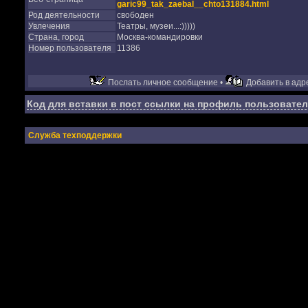
garic99_tak_zaebal__chto131884.html
Род деятельности
свободен
Увлечения
Театры, музеи...:)))))
Страна, город
Москва-командировки
Номер пользователя
11386
Послать личное сообщение •
Добавить в адре
Код для вставки в пост ссылки на профиль пользовател
Служба техподдержки