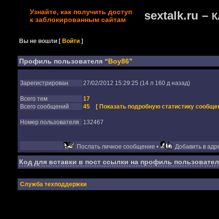
Узнайте, как получить доступ
sextalk.ru –
К
к заблокированным сайтам
Вы не вошли
[
Войти
]
Профиль пользователя “
Boy86
”
Зарегистрирован
27/02/2012 15:29:25 (14 л 160 д назад)
Всего тем
17
Всего сообщений
45
[ Показать подробную статистику сообщен
Номер пользователя
132467
Послать личное сообщение •
Добавить в адре
Код для вставки в пост ссылки на профиль пользовател
Служба техподдержки