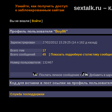
Узнайте, как получить доступ
sextalk.ru –
К
к заблокированным сайтам
Вы не вошли
[
Войти
]
Профиль пользователя “
Boy86
”
Зарегистрирован
27/02/2012 15:29:25 (14 л 162 д назад)
Всего тем
17
Всего сообщений
45
[ Показать подробную статистику сообщен
Номер пользователя
132467
Послать личное сообщение •
Добавить в адре
Код для вставки в пост ссылки на профиль пользовател
Служба техподдержки