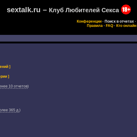
sextalk.ru –
Клуб Любителей Секса
Конференции
·
Поиск в отчетах
·
Правила
·
FAQ
·
Кто онлайн
ений ]
рии ]
енее 10 отчетов
)
олее 365 д.
)