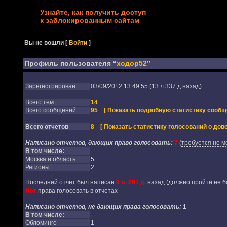
Узнайте, как получить доступ
к заблокированным сайтам
Вы не вошли
[
Войти
]
Профиль пользователя “
ходор52
”
Зарегистрирован
03/09/2012 13:49:55 (13 л 337 д назад)
Всего тем
14
Всего сообщений
95
[ Показать подробную статистику сообщ
Всего отчетов
8
[ Показать статистику голосований о дове
Написано отчетов, дающих право голосовать:
7
(
требуется не м
В том числе:
Москва и область
5
Регионы
2
Последний отчет был написан
9 л. 281 д.
назад
(
должно пройти не б
Нет
права голосовать в отчетах
Написано отчетов, не дающих права голосовать:
1
В том числе:
Обломинго
1