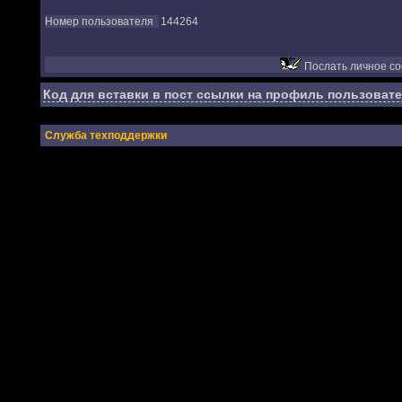
Номер пользователя
144264
Послать личное с
Код для вставки в пост ссылки на профиль пользовате
Служба техподдержки