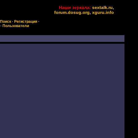
Наши зеркала:
sextalk.ru
,
forum.dosug.org
,
xguru.info
Поиск
·
Регистрация
·
·
Пользователи