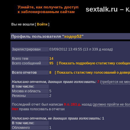
Узнайте, как получить доступ
sextalk.ru –
К
к заблокированным сайтам
Вы не вошли
[
Войти
]
Профиль пользователя “
ходор52
”
Зарегистрирован
03/09/2012 13:49:55 (13 л 339 д назад)
Всего тем
14
Всего сообщений
95
[ Показать подробную статистику сообщен
Всего отчетов
8
[ Показать статистику голосований о довер
Написано отчетов, дающих право голосовать:
7
(
требуется не мен
В том числе:
Москва и область
5
Регионы
2
Последний отчет был написан
9 л. 283 д.
назад
(
должно пройти не бол
Нет
права голосовать в отчетах
Написано отчетов, не дающих права голосовать:
1
В том числе:
Обломинго
1