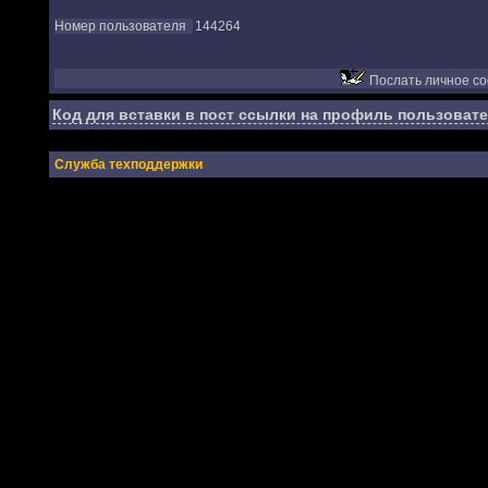
Номер пользователя
144264
Послать личное с
Код для вставки в пост ссылки на профиль пользовате
Служба техподдержки