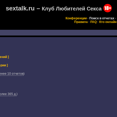
sextalk.ru –
Клуб Любителей Секса
Конференции
·
Поиск в отчетах
·
Правила
·
FAQ
·
Кто онлайн
ений ]
рии ]
енее 10 отчетов
)
олее 365 д.
)