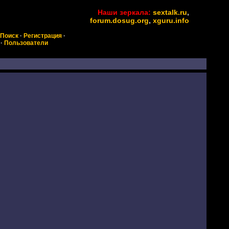
Наши зеркала:
sextalk.ru
,
forum.dosug.org
,
xguru.info
Поиск
·
Регистрация
·
·
Пользователи