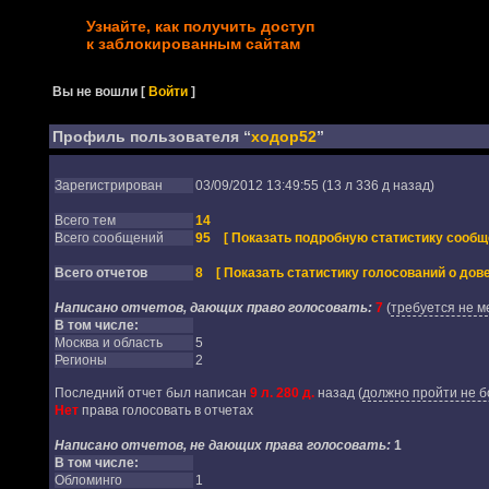
Узнайте, как получить доступ
к заблокированным сайтам
Вы не вошли
[
Войти
]
Профиль пользователя “
ходор52
”
Зарегистрирован
03/09/2012 13:49:55 (13 л 336 д назад)
Всего тем
14
Всего сообщений
95
[ Показать подробную статистику сообщ
Всего отчетов
8
[ Показать статистику голосований о дове
Написано отчетов, дающих право голосовать:
7
(
требуется не м
В том числе:
Москва и область
5
Регионы
2
Последний отчет был написан
9 л. 280 д.
назад
(
должно пройти не б
Нет
права голосовать в отчетах
Написано отчетов, не дающих права голосовать:
1
В том числе:
Обломинго
1