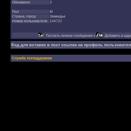
Обломинго
3
Пол
М
Страна, город
Замкадье
Номер пользователя
144722
Послать личное сообщение •
Добавить в адре
Код для вставки в пост ссылки на профиль пользовател
Служба техподдержки