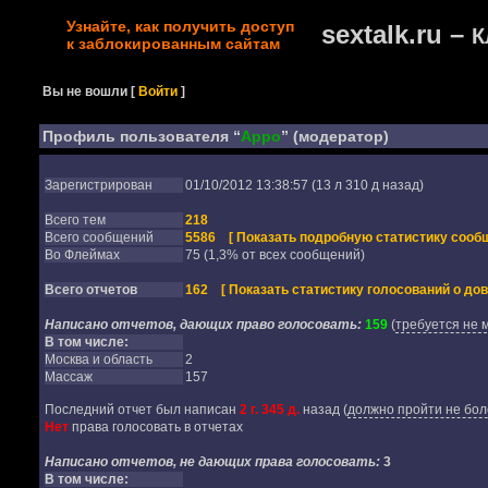
Узнайте, как получить доступ
sextalk.ru –
К
к заблокированным сайтам
Вы не вошли
[
Войти
]
Профиль пользователя “
Appo
” (модератор)
Зарегистрирован
01/10/2012 13:38:57 (13 л 310 д назад)
Всего тем
218
Всего сообщений
5586
[ Показать подробную статистику сообщ
Во Флеймах
75 (1,3% от всех сообщений)
Всего отчетов
162
[ Показать статистику голосований о дов
Написано отчетов, дающих право голосовать:
159
(
требуется не 
В том числе:
Москва и область
2
Массаж
157
Последний отчет был написан
2 г. 345 д.
назад
(
должно пройти не бол
Нет
права голосовать в отчетах
Написано отчетов, не дающих права голосовать:
3
В том числе: