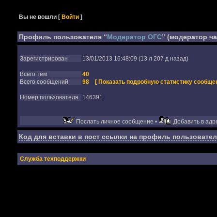
Вы не вошли
[
Войти
]
Профиль пользователя “
Модератор ОГС
” (модератор ч
Зарегистрирован
13/01/2013 16:48:09 (13 л 207 д назад)
Всего тем
40
Всего сообщений
98
[ Показать подробную статистику сообщен
Номер пользователя
146391
Послать личное сообщение •
Добавить в адре
Код для вставки в пост ссылки на профиль пользовател
Служба техподдержки