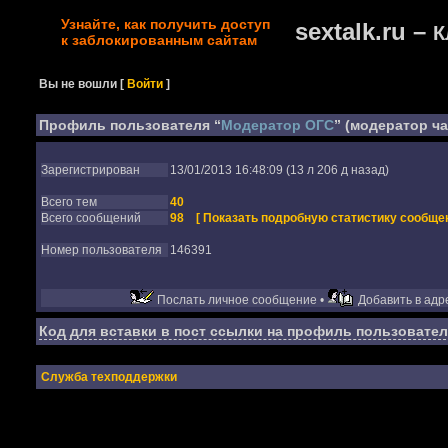
Узнайте, как получить доступ
sextalk.ru –
К
к заблокированным сайтам
Вы не вошли
[
Войти
]
Профиль пользователя “
Модератор ОГС
” (модератор ч
Зарегистрирован
13/01/2013 16:48:09 (13 л 206 д назад)
Всего тем
40
Всего сообщений
98
[ Показать подробную статистику сообщен
Номер пользователя
146391
Послать личное сообщение •
Добавить в адре
Код для вставки в пост ссылки на профиль пользовател
Служба техподдержки