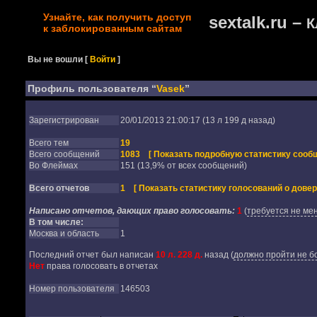
Узнайте, как получить доступ
sextalk.ru –
К
к заблокированным сайтам
Вы не вошли
[
Войти
]
Профиль пользователя “
Vasek
”
Зарегистрирован
20/01/2013 21:00:17 (13 л 199 д назад)
Всего тем
19
Всего сообщений
1083
[ Показать подробную статистику сообщ
Во Флеймах
151 (13,9% от всех сообщений)
Всего отчетов
1
[ Показать статистику голосований о довер
Написано отчетов, дающих право голосовать:
1
(
требуется не мен
В том числе:
Москва и область
1
Последний отчет был написан
10 л. 228 д.
назад
(
должно пройти не бо
Нет
права голосовать в отчетах
Номер пользователя
146503