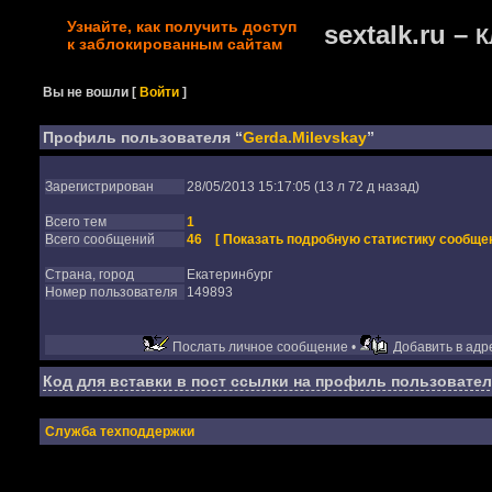
Узнайте, как получить доступ
sextalk.ru –
К
к заблокированным сайтам
Вы не вошли
[
Войти
]
Профиль пользователя “
Gerda.Milevskay
”
Зарегистрирован
28/05/2013 15:17:05 (13 л 72 д назад)
Всего тем
1
Всего сообщений
46
[ Показать подробную статистику сообщен
Страна, город
Екатеринбург
Номер пользователя
149893
Послать личное сообщение •
Добавить в адре
Код для вставки в пост ссылки на профиль пользовател
Служба техподдержки