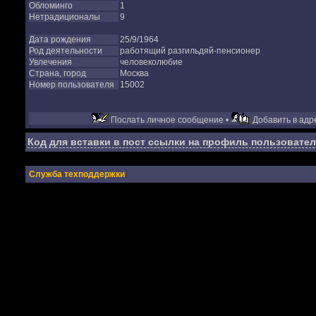
Обломинго
1
Нетрадиционалы
9
Дата рождения
25/9/1964
Род деятельности
работящий разгильдяй-пенсионер
Увлечения
человеколюбие
Страна, город
Москва
Номер пользователя
15002
Послать личное сообщение •
Добавить в адре
Код для вставки в пост ссылки на профиль пользовател
Служба техподдержки