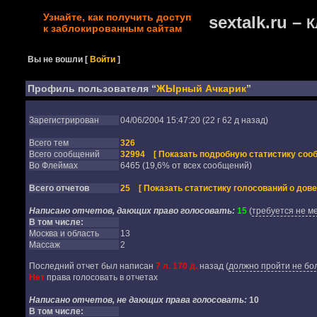
Узнайте, как получить доступ
sextalk.ru –
К
к заблокированным сайтам
Вы не вошли
[
Войти
]
Профиль пользователя “
ЖЫрный Ачкарик
”
Зарегистрирован
04/06/2004 15:47:20 (22 г 62 д назад)
Всего тем
326
Всего сообщений
32994
[ Показать подробную статистику соо
Во Флеймах
6465 (19,6% от всех сообщений)
Всего отчетов
25
[ Показать статистику голосований о дове
Написано отчетов, дающих право голосовать:
15
(
требуется не м
В том числе:
Москва и область
13
Массаж
2
Последний отчет был написан
7 л. 170 д.
назад
(
должно пройти не бол
Нет
права голосовать в отчетах
Написано отчетов, не дающих права голосовать:
10
В том числе: