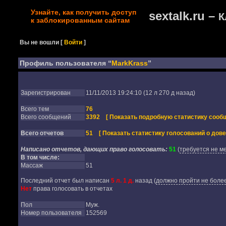
Узнайте, как получить доступ
sextalk.ru –
К
к заблокированным сайтам
Вы не вошли
[
Войти
]
Профиль пользователя “
MarkKrass
”
Зарегистрирован
11/11/2013 19:24:10 (12 л 270 д назад)
Всего тем
76
Всего сообщений
3392
[ Показать подробную статистику сообщ
Всего отчетов
51
[ Показать статистику голосований о дове
Написано отчетов, дающих право голосовать:
51
(
требуется не м
В том числе:
Массаж
51
Последний отчет был написан
5 л. 1 д.
назад
(
должно пройти не более
Нет
права голосовать в отчетах
Пол
Муж.
Номер пользователя
152569