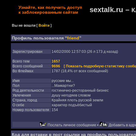
Узнайте, как получить доступ
sextalk.ru –
К
к заблокированным сайтам
Вы не вошли
[
Войти
]
Профиль пользователя “
friend
”
Зарегистрирован
14/02/2000 12:57:03 (26 л 173 д назад)
Всего тем
1657
Всего сообщений
9696
[ Показать подробную статистику сообщ
Во Флеймах
1787 (18,4% от всех сообщений)
Имя
русские мы...
Пол
...Маккартни?
Род деятельности
гостинично-ресторанный бизнес
Увлечения
душу негодяев словом
Страна, город
Крайняя плоть русской земли
О себе
характер подъёбистый
Номер пользователя
154
Послать личное сообщение •
Добавить в адре
Код для вставки в пост ссылки на профиль пользовател