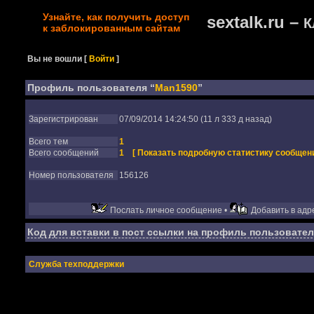
Узнайте, как получить доступ
sextalk.ru –
К
к заблокированным сайтам
Вы не вошли
[
Войти
]
Профиль пользователя “
Man1590
”
Зарегистрирован
07/09/2014 14:24:50 (11 л 333 д назад)
Всего тем
1
Всего сообщений
1
[ Показать подробную статистику сообщени
Номер пользователя
156126
Послать личное сообщение •
Добавить в адре
Код для вставки в пост ссылки на профиль пользовател
Служба техподдержки