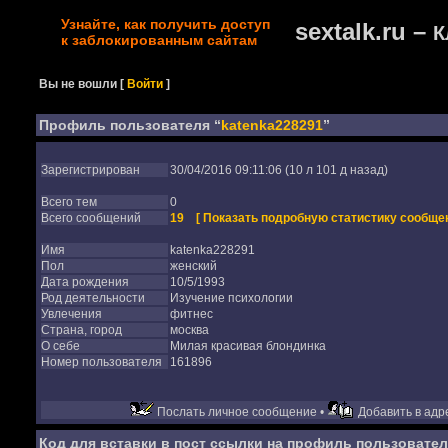
Узнайте, как получить доступ
sextalk.ru –
К
к заблокированным сайтам
Вы не вошли
[
Войти
]
Профиль пользователя “
katenka228291
”
Зарегистрирован
30/04/2016 09:11:06 (10 л 101 д назад)
Всего тем
0
Всего сообщений
19
[ Показать подробную статистику сообщен
Имя
katenka228291
Пол
женский
Дата рождения
10/5/1993
Род деятельности
Изучение психологии
Увлечения
фитнес
Страна, город
москва
О себе
Милая красивая блондинка
Номер пользователя
161896
Послать личное сообщение •
Добавить в адре
Код для вставки в пост ссылки на профиль пользовател