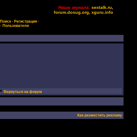
Наши зеркала:
sextalk.ru
,
forum.dosug.org
,
xguru.info
Поиск
·
Регистрация
·
·
Пользователи
Вернуться на форум
Как разместить рекламу