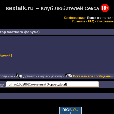
sextalk.ru –
Клуб Любителей Секса
Конференции
·
Поиск в отчетах
·
Правила
·
FAQ
·
Кто онлайн
тор частного форума)
бщений ]
ообщение •
Добавить в адресную книгу •
Показать все сообщения
•
ля: