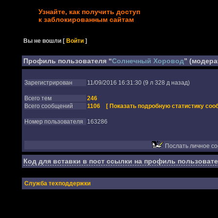
Узнайте, как получить доступ
к заблокированным сайтам
Вы не вошли
[
Войти
]
Профиль пользователя “
Солнечный Хоровод
” (модера
Зарегистрирован
11/09/2016 16:31:30 (9 л 328 д назад)
Всего тем
246
Всего сообщений
1106
[ Показать подробную статистику соо
Номер пользователя
163286
Послать личное с
Код для вставки в пост ссылки на профиль пользовате
Служба техподдержки