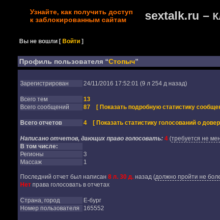
Узнайте, как получить доступ
sextalk.ru –
К
к заблокированным сайтам
Вы не вошли
[
Войти
]
Профиль пользователя “
Стопыч
”
Зарегистрирован
24/11/2016 17:52:01 (9 л 254 д назад)
Всего тем
13
Всего сообщений
87
[ Показать подробную статистику сообщен
Всего отчетов
4
[ Показать статистику голосований о довер
Написано отчетов, дающих право голосовать:
4
(
требуется не мен
В том числе:
Регионы
3
Массаж
1
Последний отчет был написан
8 л. 30 д.
назад
(
должно пройти не боле
Нет
права голосовать в отчетах
Страна, город
Е-бург
Номер пользователя
165552