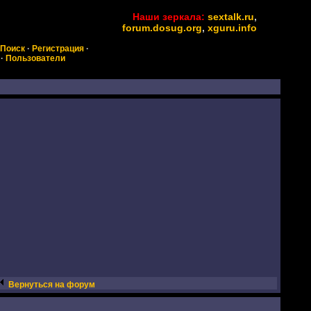
Наши зеркала:
sextalk.ru
,
forum.dosug.org
,
xguru.info
Поиск
·
Регистрация
·
·
Пользователи
Вернуться на форум