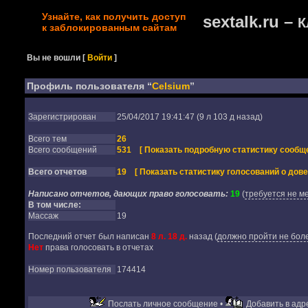
Узнайте, как получить доступ
sextalk.ru –
К
к заблокированным сайтам
Вы не вошли
[
Войти
]
Профиль пользователя “
Celsium
”
Зарегистрирован
25/04/2017 19:41:47 (9 л 103 д назад)
Всего тем
26
Всего сообщений
531
[ Показать подробную статистику сообще
Всего отчетов
19
[ Показать статистику голосований о дове
Написано отчетов, дающих право голосовать:
19
(
требуется не м
В том числе:
Массаж
19
Последний отчет был написан
8 л. 18 д.
назад
(
должно пройти не боле
Нет
права голосовать в отчетах
Номер пользователя
174414
Послать личное сообщение •
Добавить в адре