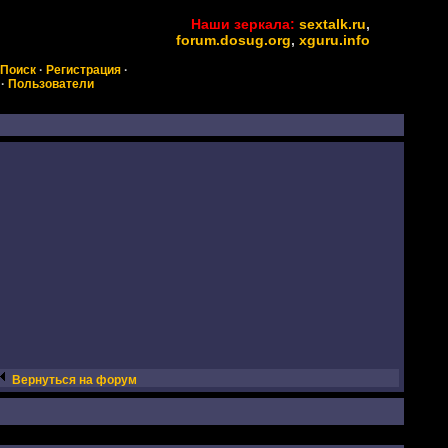
Наши зеркала:
sextalk.ru
,
forum.dosug.org
,
xguru.info
Поиск
·
Регистрация
·
·
Пользователи
Вернуться на форум