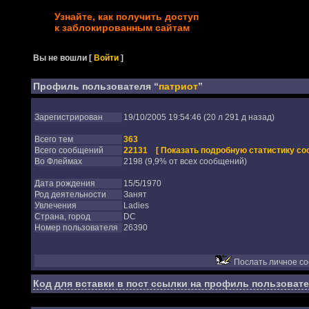
Узнайте, как получить доступ
к заблокированным сайтам
Вы не вошли
[
Войти
]
Профиль пользователя “
патриот
”
Зарегистрирован
19/10/2005 19:54:46 (20 л 291 д назад)
Всего тем
363
Всего сообщений
22131
[ Показать подробную статистику со
Во Флеймах
2198 (9,9% от всех сообщений)
Дата рождения
15/5/1970
Род деятельности
Занят
Увлечения
Ladies
Страна, город
DC
Номер пользователя
26390
Послать личное с
Код для вставки в пост ссылки на профиль пользовате