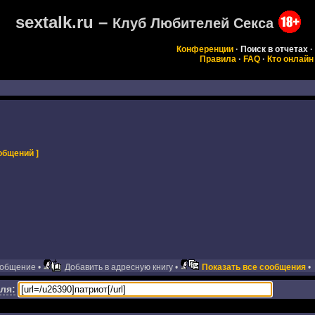
sextalk.ru –
Клуб Любителей Секса
Конференции
·
Поиск в отчетах
·
Правила
·
FAQ
·
Кто онлайн
общений ]
ообщение •
Добавить в адресную книгу •
Показать все сообщения
•
ля: