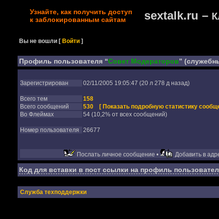
Узнайте, как получить доступ
sextalk.ru –
К
к заблокированным сайтам
Вы не вошли
[
Войти
]
Профиль пользователя “
Совет Модераторов
” (служебн
Зарегистрирован
02/11/2005 19:05:47 (20 л 278 д назад)
Всего тем
158
Всего сообщений
530
[ Показать подробную статистику сообще
Во Флеймах
54 (10,2% от всех сообщений)
Номер пользователя
26677
Послать личное сообщение •
Добавить в адре
Код для вставки в пост ссылки на профиль пользовател
Служба техподдержки