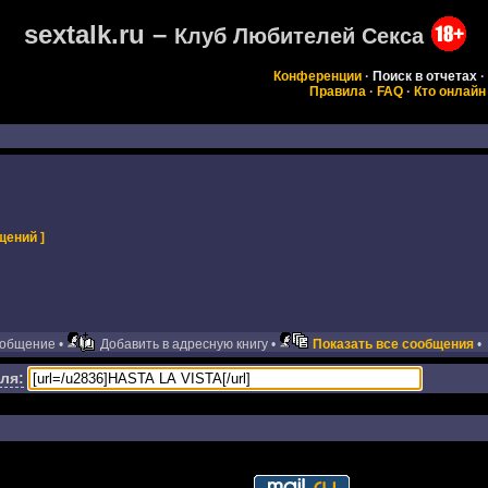
sextalk.ru –
Клуб Любителей Секса
Конференции
·
Поиск в отчетах
·
Правила
·
FAQ
·
Кто онлайн
щений ]
ообщение •
Добавить в адресную книгу •
Показать все сообщения
•
ля: