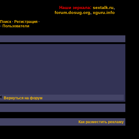
Наши зеркала:
sextalk.ru
,
forum.dosug.org
,
xguru.info
Поиск
·
Регистрация
·
·
Пользователи
Вернуться на форум
Как разместить рекламу