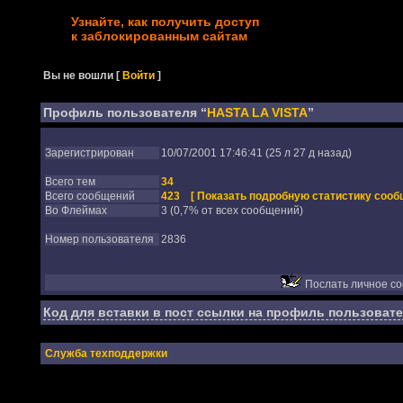
Узнайте, как получить доступ
к заблокированным сайтам
Вы не вошли
[
Войти
]
Профиль пользователя “
HASTA LA VISTA
”
Зарегистрирован
10/07/2001 17:46:41 (25 л 27 д назад)
Всего тем
34
Всего сообщений
423
[ Показать подробную статистику сооб
Во Флеймах
3 (0,7% от всех сообщений)
Номер пользователя
2836
Послать личное с
Код для вставки в пост ссылки на профиль пользовате
Служба техподдержки