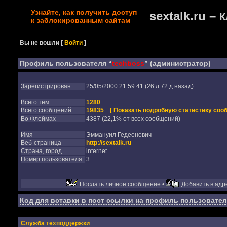
Узнайте, как получить доступ
sextalk.ru –
К
к заблокированным сайтам
Вы не вошли
[
Войти
]
Профиль пользователя “
techboss
” (администратор)
Зарегистрирован
25/05/2000 21:59:41 (26 л 72 д назад)
Всего тем
1280
Всего сообщений
19835
[ Показать подробную статистику соо
Во Флеймах
4387 (22,1% от всех сообщений)
Имя
Эммануил Гедеонович
Веб-страница
http://sextalk.ru
Страна, город
internet
Номер пользователя
3
Послать личное сообщение •
Добавить в адре
Код для вставки в пост ссылки на профиль пользовател
Служба техподдержки