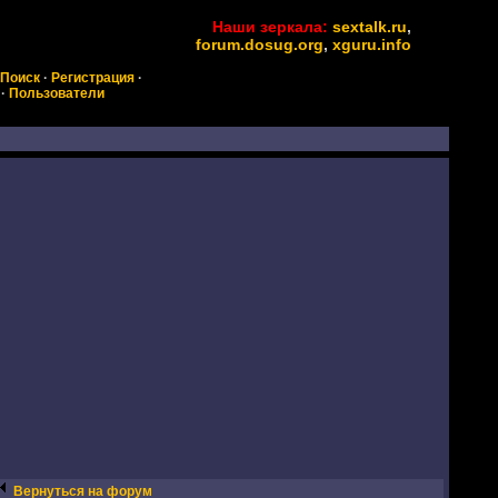
Наши зеркала:
sextalk.ru
,
forum.dosug.org
,
xguru.info
Поиск
·
Регистрация
·
·
Пользователи
Вернуться на форум