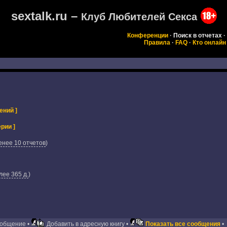
sextalk.ru –
Клуб Любителей Секса
Конференции
·
Поиск в отчетах
·
Правила
·
FAQ
·
Кто онлайн
ений ]
рии ]
енее 10 отчетов
)
ее 365 д.
)
ообщение •
Добавить в адресную книгу •
Показать все сообщения
•