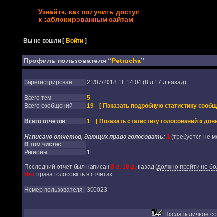
Узнайте, как получить доступ
к заблокированным сайтам
Вы не вошли
[
Войти
]
Профиль пользователя “
Petrucha
”
Зарегистрирован
21/07/2018 18:14:04 (8 л 17 д назад)
Всего тем
5
Всего сообщений
19
[ Показать подробную статистику сообщ
Всего отчетов
1
[ Показать статистику голосований о дове
Написано отчетов, дающих право голосовать:
1
(
требуется не м
В том числе:
Регионы
1
Последний отчет был написан
8 л. 18 д.
назад
(
должно пройти не бол
Нет
права голосовать в отчетах
Номер пользователя
300023
Послать личное с