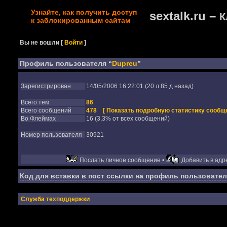
Узнайте, как получить доступ
sextalk.ru –
К
к заблокированным сайтам
Вы не вошли
[
Войти
]
Профиль пользователя “
Dupreu
”
Зарегистрирован
14/05/2006 16:22:01 (20 л 85 д назад)
Всего тем
86
Всего сообщений
478
[ Показать подробную статистику сообще
Во Флеймах
16 (3,3% от всех сообщений)
Номер пользователя
30921
Послать личное сообщение •
Добавить в адре
Код для вставки в пост ссылки на профиль пользовател
Служба техподдержки