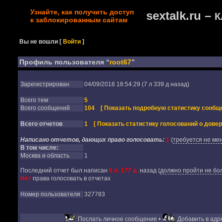
Узнайте, как получить доступ
sextalk.ru –
К
к заблокированным сайтам
Вы не вошли
[
Войти
]
Профиль пользователя “
root67
”
Зарегистрирован
04/09/2018 18:54:29 (7 л 339 д назад)
Всего тем
5
Всего сообщений
104
[ Показать подробную статистику сообще
Всего отчетов
1
[ Показать статистику голосований о довер
Написано отчетов, дающих право голосовать:
1
(
требуется не мен
В том числе:
Москва и область
1
Последний отчет был написан
6 л. 177 д.
назад
(
должно пройти не бол
Нет
права голосовать в отчетах
Номер пользователя
327783
Послать личное сообщение •
Добавить в адре