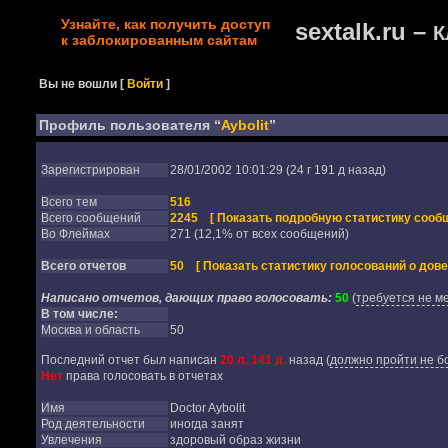
Узнайте, как получить доступ
sextalk.ru –
К
к заблокированным сайтам
Вы не вошли
[
Войти
]
Профиль пользователя “
Aybolit
”
Зарегистрирован
28/01/2002 10:01:29 (24 г 191 д назад)
Всего тем
516
Всего сообщений
2245
[ Показать подробную статистику сообщ
Во Флеймах
271 (12,1% от всех сообщений)
Всего отчетов
50
[ Показать статистику голосований о дове
Написано отчетов, дающих право голосовать:
50
(
требуется не м
В том числе:
Москва и область
50
Последний отчет был написан
20 л. 141 д.
назад
(
должно пройти не бо
Нет
права голосовать в отчетах
Имя
Doctor Aybolit
Род деятельности
иногда занят
Увлечения
здоровый образ жизни