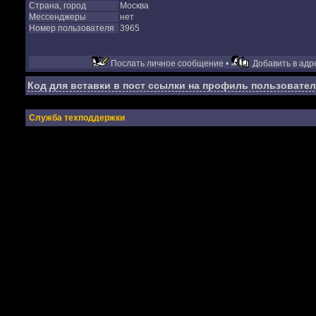
Страна, город
Москва
Мессенджеры
нет
Номер пользователя
3965
Послать личное сообщение •
Добавить в адре
Код для вставки в пост ссылки на профиль пользовател
Служба техподдержки