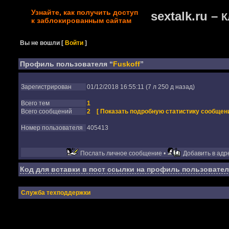
Узнайте, как получить доступ
sextalk.ru –
К
к заблокированным сайтам
Вы не вошли
[
Войти
]
Профиль пользователя “
Fuskoff
”
Зарегистрирован
01/12/2018 16:55:11 (7 л 250 д назад)
Всего тем
1
Всего сообщений
2
[ Показать подробную статистику сообщени
Номер пользователя
405413
Послать личное сообщение •
Добавить в адре
Код для вставки в пост ссылки на профиль пользовател
Служба техподдержки