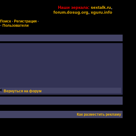
Наши зеркала:
sextalk.ru
,
forum.dosug.org
,
xguru.info
Поиск
·
Регистрация
·
·
Пользователи
Вернуться на форум
Как разместить рекламу