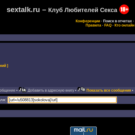
sextalk.ru –
Клуб Любителей Секса
Конференции
·
Поиск в отчетах
·
Правила
·
FAQ
·
Кто онлайн
ний ]
ообщение •
Добавить в адресную книгу •
Показать все сообщения
•
ля: