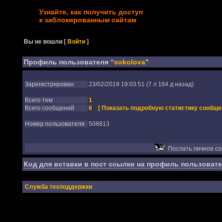
Узнайте, как получить доступ
к заблокированным сайтам
Вы не вошли
[
Войти
]
Профиль пользователя “
sokolova
”
Зарегистрирован
23/02/2019 19:03:51 (7 л 164 д назад)
Всего тем
1
Всего сообщений
6
[ Показать подробную статистику сообще
Номер пользователя
508813
Послать личное с
Код для вставки в пост ссылки на профиль пользовате
Служба техподдержки