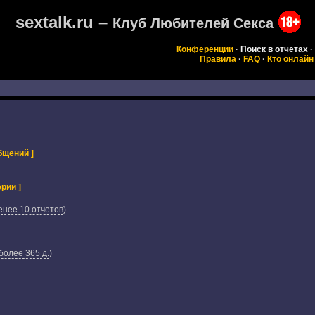
sextalk.ru –
Клуб Любителей Секса
Конференции
·
Поиск в отчетах
·
Правила
·
FAQ
·
Кто онлайн
бщений ]
рии ]
енее 10 отчетов
)
более 365 д.
)