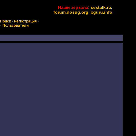
Наши зеркала:
sextalk.ru
,
forum.dosug.org
,
xguru.info
Поиск
·
Регистрация
·
·
Пользователи