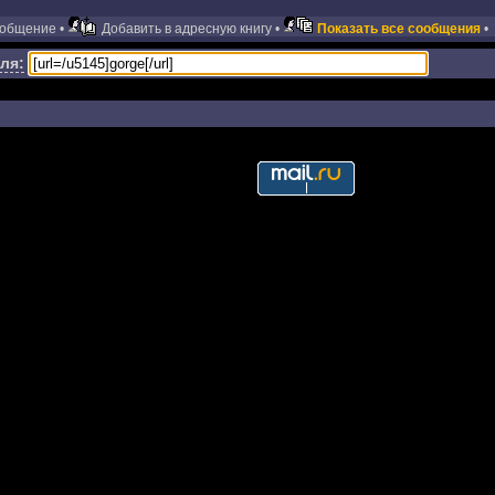
ообщение •
Добавить в адресную книгу •
Показать все сообщения
•
ля: