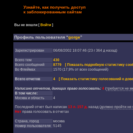
Узнайте, как получить доступ
к заблокированным сайтам
Вы не вошли
[
Войти
]
Профиль пользователя “
gorge
”
Зарегистрирован
06/08/2002 18:07:46 (23 г 364 д назад)
Всего тем
430
Всего сообщений
8779
[ Показать подробную статистику соо
Во Флеймах
1570 (17,9% от всех сообщений)
Всего отчетов
4
[ Показать статистику голосований о дове
Написано отчетов, дающих право голосовать:
4
(
требуется не м
В том числе:
Москва и область
4
Последний отчет был написан
13 л. 157 д.
назад
(
должно пройти не 
Нет
права голосовать в отчетах
Страна, город
москва
Номер пользователя
5145