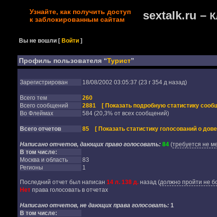
Узнайте, как получить доступ
sextalk.ru –
К
к заблокированным сайтам
Вы не вошли
[
Войти
]
Профиль пользователя “
Турист
”
Зарегистрирован
18/08/2002 03:05:37 (23 г 354 д назад)
Всего тем
260
Всего сообщений
2881
[ Показать подробную статистику сообщ
Во Флеймах
584 (20,3% от всех сообщений)
Всего отчетов
85
[ Показать статистику голосований о дове
Написано отчетов, дающих право голосовать:
84
(
требуется не м
В том числе:
Москва и область
83
Регионы
1
Последний отчет был написан
14 л. 138 д.
назад
(
должно пройти не бо
Нет
права голосовать в отчетах
Написано отчетов, не дающих права голосовать:
1
В том числе: