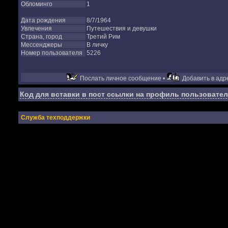
Обломинго
1
Дата рождения
8/7/1964
Увлечения
Путешествия и девушки
Страна, город
Третий Рим
Мессенджеры
В личку
Номер пользователя
5226
Послать личное сообщение •
Добавить в адре
Код для вставки в пост ссылки на профиль пользовател
Служба техподдержки