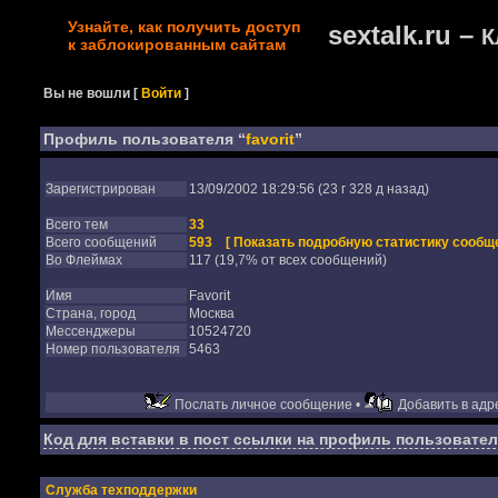
Узнайте, как получить доступ
sextalk.ru –
К
к заблокированным сайтам
Вы не вошли
[
Войти
]
Профиль пользователя “
favorit
”
Зарегистрирован
13/09/2002 18:29:56 (23 г 328 д назад)
Всего тем
33
Всего сообщений
593
[ Показать подробную статистику сообще
Во Флеймах
117 (19,7% от всех сообщений)
Имя
Favorit
Страна, город
Москва
Мессенджеры
10524720
Номер пользователя
5463
Послать личное сообщение •
Добавить в адре
Код для вставки в пост ссылки на профиль пользовател
Служба техподдержки