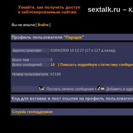
Узнайте, как получить доступ
sextalk.ru –
К
к заблокированным сайтам
Вы не вошли
[
Войти
]
Профиль пользователя “
Парщик
”
Зарегистрирован
03/04/2009 10:12:27 (17 л 127 д назад)
Всего тем
0
Всего сообщений
18
[ Показать подробную статистику сообщен
Номер пользователя
62198
Послать личное сообщение •
Добавить в адре
Код для вставки в пост ссылки на профиль пользовател
Служба техподдержки