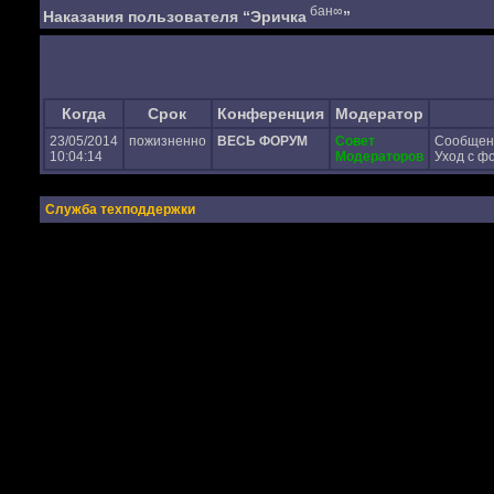
бан∞
Наказания пользователя “Эричка
”
Когда
Срок
Конференция
Модератор
23/05/2014
пожизненно
ВЕСЬ ФОРУМ
Совет
Сообщен
10:04:14
Модераторов
Уход с ф
Служба техподдержки