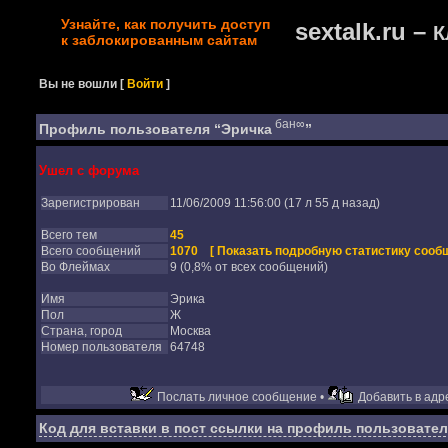
Узнайте, как получить доступ
sextalk.ru –
К
к заблокированным сайтам
Вы не вошли
[
Войти
]
бан∞
Профиль пользователя “Эричка
”
Ушел с форума
Зарегистрирован
11/06/2009 11:56:00 (17 л 55 д назад)
Всего тем
45
Всего сообщений
1070
[ Показать подробную статистику сообщ
Во Флеймах
9 (0,8% от всех сообщений)
Имя
Эрика
Пол
Ж
Страна, город
Москва
Номер пользователя
64748
Послать личное сообщение •
Добавить в адре
Код для вставки в пост ссылки на профиль пользовател