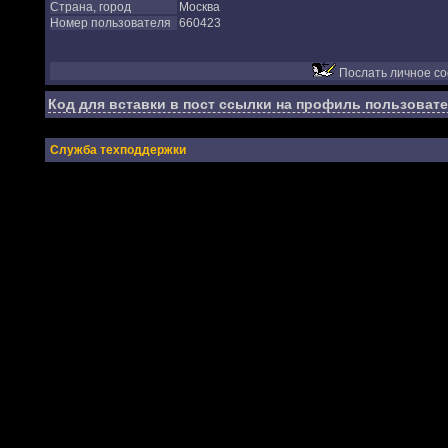
Страна, город
Москва
Номер пользователя
660423
Послать личное с
Код для вставки в пост ссылки на профиль пользовате
Служба техподдержки