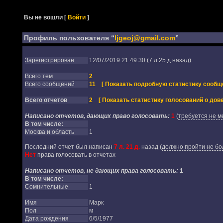
Вы не вошли
[
Войти
]
Профиль пользователя “
ljgeoj@gmail.com
”
Зарегистрирован
12/07/2019 21:49:30 (7 л 25 д назад)
Всего тем
2
Всего сообщений
11
[ Показать подробную статистику сообщ
Всего отчетов
2
[ Показать статистику голосований о дове
Написано отчетов, дающих право голосовать:
1
(
требуется не м
В том числе:
Москва и область
1
Последний отчет был написан
7 л. 21 д.
назад
(
должно пройти не бол
Нет
права голосовать в отчетах
Написано отчетов, не дающих права голосовать:
1
В том числе:
Сомнительные
1
Имя
Марк
Пол
м
Дата рождения
6/5/1977