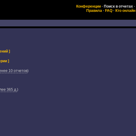
Конференции
·
Поиск в отчетах
·
Правила
·
FAQ
·
Кто онлайн
ений ]
рии ]
енее 10 отчетов
)
ее 365 д.
)