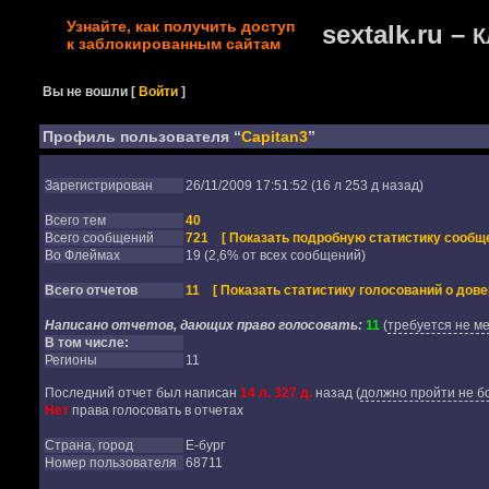
Узнайте, как получить доступ
sextalk.ru –
К
к заблокированным сайтам
Вы не вошли
[
Войти
]
Профиль пользователя “
Capitan3
”
Зарегистрирован
26/11/2009 17:51:52 (16 л 253 д назад)
Всего тем
40
Всего сообщений
721
[ Показать подробную статистику сообще
Во Флеймах
19 (2,6% от всех сообщений)
Всего отчетов
11
[ Показать статистику голосований о дове
Написано отчетов, дающих право голосовать:
11
(
требуется не ме
В том числе:
Регионы
11
Последний отчет был написан
14 л. 327 д.
назад
(
должно пройти не бо
Нет
права голосовать в отчетах
Страна, город
Е-бург
Номер пользователя
68711