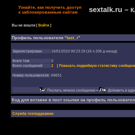
Узнайте, как получить доступ
sextalk.ru –
К
к заблокированным сайтам
Вы не вошли
[
Войти
]
Профиль пользователя “
last_r
”
Зарегистрирован
16/01/2010 00:23:19 (16 л 206 д назад)
Всего тем
0
Всего сообщений
2
[ Показать подробную статистику сообщени
Номер пользователя
69651
Послать личное сообщение •
Добавить в адре
Код для вставки в пост ссылки на профиль пользовател
Служба техподдержки