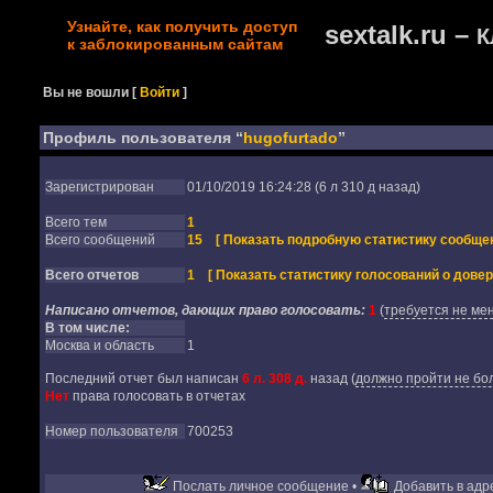
Узнайте, как получить доступ
sextalk.ru –
К
к заблокированным сайтам
Вы не вошли
[
Войти
]
Профиль пользователя “
hugofurtado
”
Зарегистрирован
01/10/2019 16:24:28 (6 л 310 д назад)
Всего тем
1
Всего сообщений
15
[ Показать подробную статистику сообщен
Всего отчетов
1
[ Показать статистику голосований о довер
Написано отчетов, дающих право голосовать:
1
(
требуется не мен
В том числе:
Москва и область
1
Последний отчет был написан
6 л. 308 д.
назад
(
должно пройти не бол
Нет
права голосовать в отчетах
Номер пользователя
700253
Послать личное сообщение •
Добавить в адре