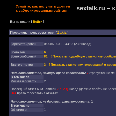
Узнайте, как получить доступ
sextalk.ru –
К
к заблокированным сайтам
Вы не вошли
[
Войти
]
Профиль пользователя “
Zakiz
”
Зарегистрирован
06/08/2003 10:43:33 (23 г назад)
Всего тем
6
Всего сообщений
81
[ Показать подробную статистику сообщен
Всего отчетов
3
[ Показать статистику голосований о довер
Написано отчетов, дающих право голосовать:
2
(
требуется не мен
В том числе:
Москва и область
2
Последний отчет был написан
7 л. 2 д.
назад
(
должно пройти не более
Нет
права голосовать в отчетах
Написано отчетов, не дающих права голосовать:
1
В том числе:
Обломинго
1