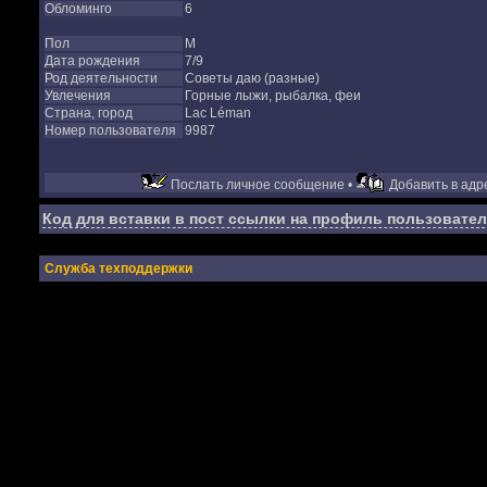
Обломинго
6
Пол
М
Дата рождения
7/9
Род деятельности
Советы даю (разные)
Увлечения
Горные лыжи, рыбалка, феи
Страна, город
Lac Léman
Номер пользователя
9987
Послать личное сообщение •
Добавить в адре
Код для вставки в пост ссылки на профиль пользовател
Служба техподдержки