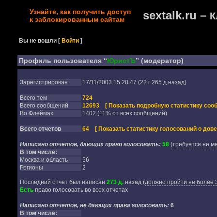
Узнайте, как получить доступ
sextalk.ru –
К
к заблокированным сайтам
Вы не вошли
[
Войти
]
Профиль пользователя “
ЮристЪ
” (модератор)
Зарегистрирован
17/11/2003 15:28:47 (22 г 265 д назад)
Всего тем
724
Всего сообщений
12693
[ Показать подробную статистику соо
Во Флеймах
1402 (11% от всех сообщений)
Всего отчетов
64
[ Показать статистику голосований о дове
Написано отчетов, дающих право голосовать:
58
(
требуется не м
В том числе:
Москва и область
56
Регионы
2
Последний отчет был написан
273 д.
назад
(
должно пройти не более 3
Есть
право голосовать во всех отчетах
Написано отчетов, не дающих права голосовать:
6
В том числе: