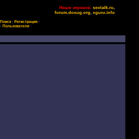
Наши зеркала:
sextalk.ru
,
forum.dosug.org
,
xguru.info
Поиск
·
Регистрация
·
·
Пользователи