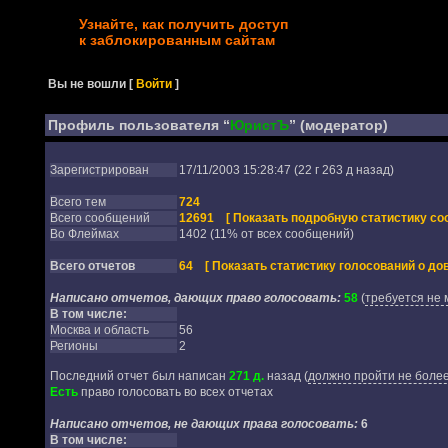
Узнайте, как получить доступ
к заблокированным сайтам
Вы не вошли
[
Войти
]
Профиль пользователя “
ЮристЪ
” (модератор)
Зарегистрирован
17/11/2003 15:28:47 (22 г 263 д назад)
Всего тем
724
Всего сообщений
12691
[ Показать подробную статистику со
Во Флеймах
1402 (11% от всех сообщений)
Всего отчетов
64
[ Показать статистику голосований о дов
Написано отчетов, дающих право голосовать:
58
(
требуется не 
В том числе:
Москва и область
56
Регионы
2
Последний отчет был написан
271 д.
назад
(
должно пройти не более
Есть
право голосовать во всех отчетах
Написано отчетов, не дающих права голосовать:
6
В том числе: