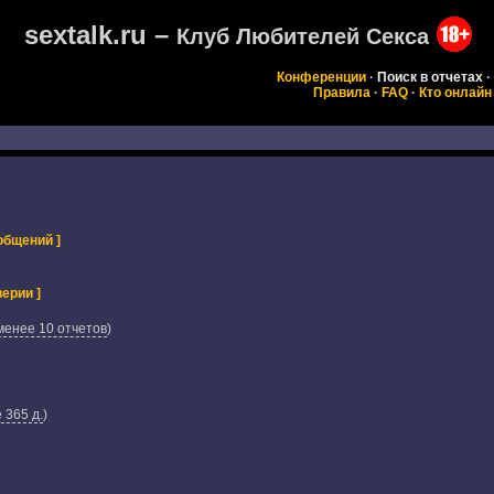
sextalk.ru –
Клуб Любителей Секса
Конференции
·
Поиск в отчетах
·
Правила
·
FAQ
·
Кто онлайн
общений ]
ерии ]
менее 10 отчетов
)
 365 д.
)