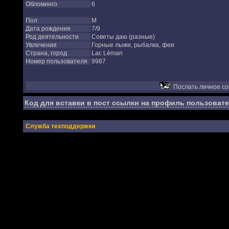
Обломинго
6
Пол
М
Дата рождения
7/9
Род деятельности
Советы даю (разные)
Увлечения
Горные лыжи, рыбалка, феи
Страна, город
Lac Léman
Номер пользователя
9987
Послать личное с
Код для вставки в пост ссылки на профиль пользовате
Служба техподдержки