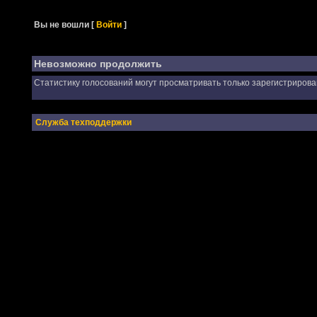
Вы не вошли
[
Войти
]
Невозможно продолжить
Статистику голосований могут просматривать только зарегистриров
Служба техподдержки