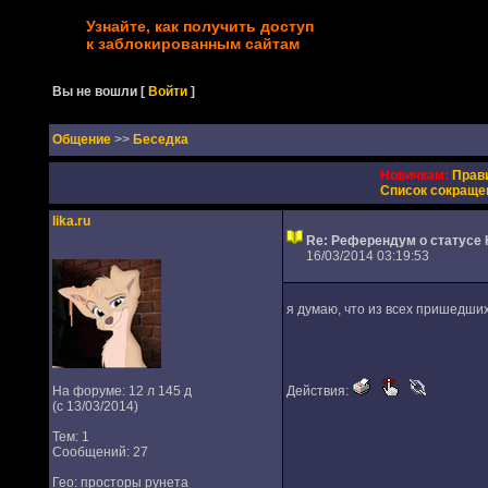
Узнайте, как получить доступ
к заблокированным сайтам
Вы не вошли
[
Войти
]
Oбщение
>>
Беседка
Новичкам:
Прав
Список сокраще
lika.ru
Re: Референдум о статусе 
16/03/2014 03:19:53
я думаю, что из всех пришедши
На форуме: 12 л 145 д
Действия:
(с 13/03/2014)
Тем: 1
Сообщений: 27
Гео: просторы рунета