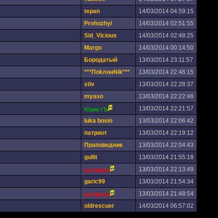
tepan
14/03/2014 04:59:15
Prohozhyi
14/03/2014 02:51:55
Sid_Vicious
14/03/2014 02:48:25
Margo
14/03/2014 00:14:50
Бородатый
13/03/2014 23:11:57
***ПоkлонNik***
13/03/2014 22:46:15
stiv
13/03/2014 22:28:37
myaso
13/03/2014 22:22:46
13/03/2014 22:21:57
ЮристЪ
luka bosio
13/03/2014 22:06:42
патриот
13/03/2014 22:19:12
Праповедник
13/03/2014 22:04:43
gullit
13/03/2014 21:55:18
13/03/2014 22:13:49
techboss
garic99
13/03/2014 21:54:34
13/03/2014 21:48:54
techboss
oldrescuer
14/03/2014 06:57:02