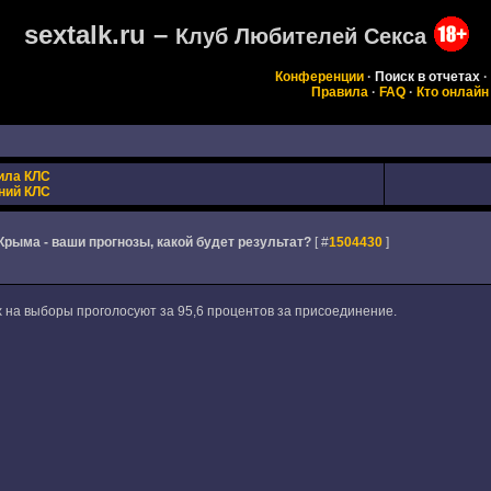
sextalk.ru –
Клуб Любителей Секса
Конференции
·
Поиск в отчетах
·
Правила
·
FAQ
·
Кто онлайн
ила КЛС
ний КЛС
Крыма - ваши прогнозы, какой будет результат?
[ #
1504430
]
х на выборы проголосуют за 95,6 процентов за присоединение.