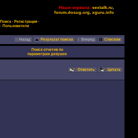
Наши зеркала:
sextalk.ru
,
forum.dosug.org
,
xguru.info
Поиск
·
Регистрация
·
·
Пользователи
Назад
Результат поиска
Вперед
Списком
Поиск отчетов по
параметрам девушек
Ответить
Цитата