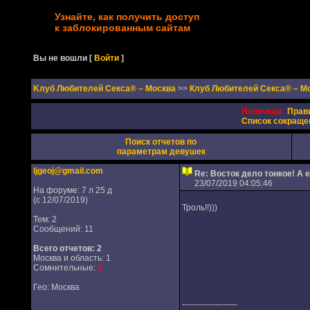
Узнайте, как получить доступ
к заблокированным сайтам
Вы не вошли
[
Войти
]
Kлуб Любителей Секса® – Москва
>>
Клуб Любителей Секса® – М
Новичкам:
Прав
Список сокраще
Поиск отчетов по
параметрам девушек
ljgeoj@gmail.com
Re: Восток дело тонкое! А 
23/07/2019 04:05:46
На форуме: 7 л 25 д
(с 12/07/2019)
Троль!!)))
Тем: 2
Сообщений: 11
Всего отчетов:
2
Москва и область: 1
Сомнительные:
1
Гео: Москва
--------------------