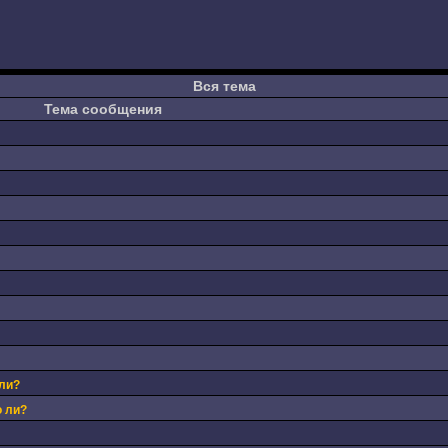
Вся тема
Тема сообщения
 ли?
о ли?