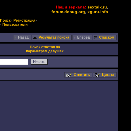
Наши зеркала:
sextalk.ru
,
forum.dosug.org
,
xguru.info
Поиск
·
Регистрация
·
·
Пользователи
Назад
Результат поиска
Вперед
Списком
Поиск отчетов по
параметрам девушек
Ответить
Цитата