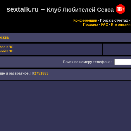
sextalk.ru –
Клуб Любителей Секса
Конференции
·
Поиск в отчетах
·
Правила
·
FAQ
·
Кто онлайн
осква
ила КЛС
ний КЛС
Поиск по номеру телефона:
еще и развратное.
[ #
2751883
]