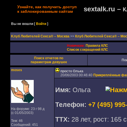
Узнайте, как получить доступ
sextalk.ru –
К
к заблокированным сайтам
Вы не вошли
[
Войти
]
Kлуб Любителей Секса® – Москва
>>
Клуб Любителей Секса® – Мо
Новичкам:
Правила КЛС
Список сокращений КЛС
Поиск отчетов по
По
параметрам девушек
moses
просто Олька
20/06/2003 00:46:40
Прикреплённые ф
Имя:
Ольга
Телефон:
+7 (495) 995
На форуме: 23 г 98 д
(с 01/05/2003)
ТТХ:
28 лет, рост: 165 с
Тем: 46
Сообщений: 451