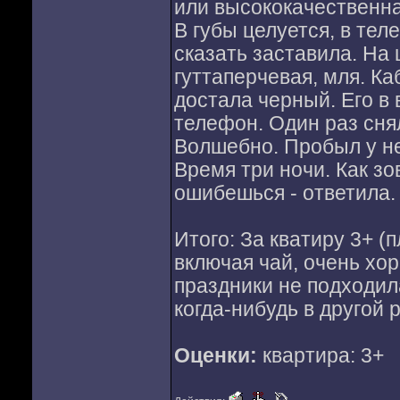
или высококачественна
В губы целуется, в тел
сказать заставила. На 
гуттаперчевая, мля. Ка
достала черный. Его в в
телефон. Один раз снял
Волшебно. Пробыл у не
Время три ночи. Как зо
ошибешься - ответила.
Итого: За кватиру 3+ (
включая чай, очень хо
праздники не подходил
когда-нибудь в другой р
Оценки:
квартира: 3+