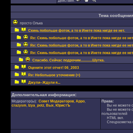
Действия:
Тема сообщени
просто Олька
Скинь побольше фоток, а то в Инете пока нигде ее нет.
Re: Скинь побольше фоток, а то в Инете пока нигде ее нет
Re: Скинь побольше фоток, а то в Инете пока нигде ее нет
Re: Скинь побольше фоток, а то в Инете пока нигде ее нет
Спасибо. Сейчас подрочим.............Шутка.
Оцените этот отчет! 06_2003
Re: Небольшое уточнение (+)
Джули--Ждули я...
Дополнительная информация:
Модератор(ы):
Совет Модераторов
,
Appo
,
Права:
crazysm
,
Izya_potz
,
Вых
,
ЮристЪ
Вы не можете от
Вы не можете от
пользователей
HTML вкл.
Спецразметка в