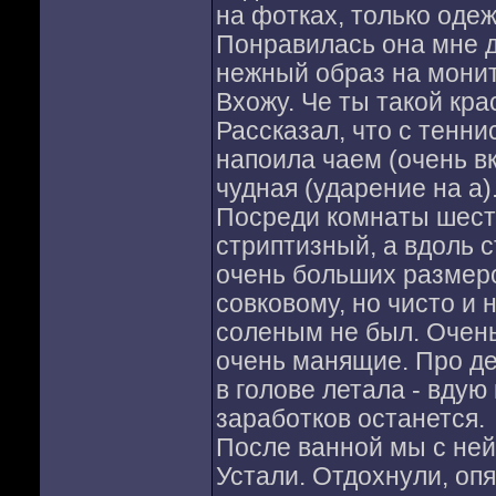
на фотках, только одеж
Понравилась она мне д
нежный образ на монито
Вхожу. Че ты такой кр
Рассказал, что с тенни
напоила чаем (очень в
чудная (ударение на а)
Посреди комнаты шест 
стриптизный, а вдоль с
очень больших размеров
совковому, но чисто и
соленым не был. Очень
очень манящие. Про де
в голове летала - вдую
заработков останется.
После ванной мы с ней 
Устали. Отдохнули, оп