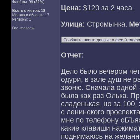
Флеймы: 99 (
22%
)
Цена:
$120 за 2 часа.
Всего отчетов:
18
Москва и область: 17
Регионы: 1
Улица:
Стромынка.
Ме
Гео: moscow
Отчет:
Дело было вечером чет
одури, в зале душ не р
звоню. Сначала одной -
была как раз Олька. Пр
сладенькая, но за 100,
с ленинского проспекта
мне по телефону оБЪяс
какие клавиши нажима
поднимаюсь на желанны